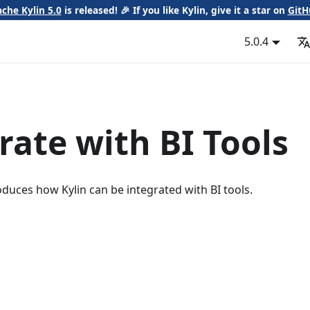
che Kylin 5.0
is released! 🎉 If you like Kylin, give it a star on
GitH
5.0.4
rate with BI Tools
oduces how Kylin can be integrated with BI tools.