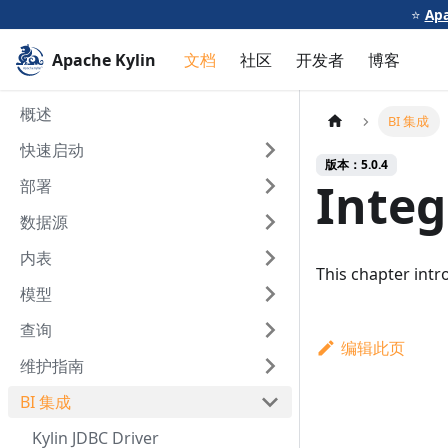
⭐️
Apa
Apache Kylin
文档
社区
开发者
博客
概述
BI 集成
快速启动
版本：5.0.4
Integ
部署
数据源
内表
This chapter intr
模型
查询
编辑此页
维护指南
BI 集成
Kylin JDBC Driver